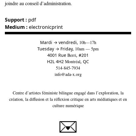
joindre au conseil d’administration.
Support :
pdf
Medium :
electronicprint
à
Mardi
→
vendredi,
10h—17h
to
Tuesday
→
Friday,
10am — 5pm
4001 Rue
Berri
, #201
H2L 4H2
Montréal
, QC
514-845-7934
info@ada-x.org
Centre d’artistes féministe bilingue engagé dans l’exploration, la
création, la diffusion et la réflexion critique en arts médiatiques et en
culture numérique