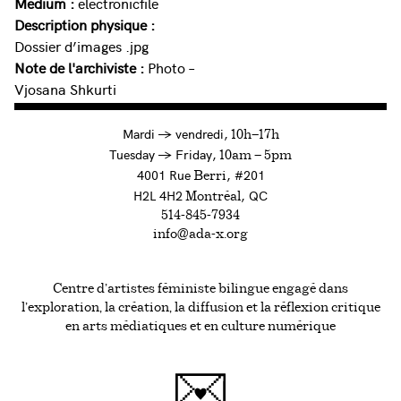
Medium :
electronicfile
Description physique :
Dossier d’images .jpg
Note de l'archiviste :
Photo –
Vjosana Shkurti
à
Mardi
→
vendredi,
10h—17h
to
Tuesday
→
Friday,
10am — 5pm
4001 Rue
, #201
Berri
H2L 4H2
, QC
Montréal
514-845-7934
info@ada-x.org
Centre d’artistes féministe bilingue engagé dans
l’exploration, la création, la diffusion et la réflexion critique
en arts médiatiques et en culture numérique