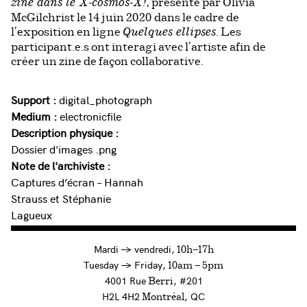
, présenté par Olivia
zine dans le X-cosmos-X!
McGilchrist le 14 juin 2020 dans le cadre de
l’exposition en ligne
. Les
Quelques ellipses
participant.e.s ont interagi avec l’artiste afin de
créer un zine de façon collaborative.
Support :
digital_photograph
Medium :
electronicfile
Description physique :
Dossier d'images .png
Note de l'archiviste :
Captures d’écran – Hannah
Strauss et Stéphanie
Lagueux
à
Mardi
→
vendredi,
10h—17h
to
Tuesday
→
Friday,
10am — 5pm
4001 Rue
, #201
Berri
H2L 4H2
, QC
Montréal