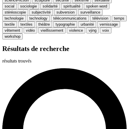
science-fiction
sculpture
sécurité
sexisme
sexualité
social
sociologie
solidarité
spiritualité
spoken word
stéréoscopie
subjectivité
subversion
surveillance
technologie
technology
télécommunications
télévision
temps
textile
textiles
théâtre
typographie
urbanité
vernissage
vêtement
vidéo
vieillissement
violence
vjing
voix
workshop
Résultats de recherche
résultats trouvés