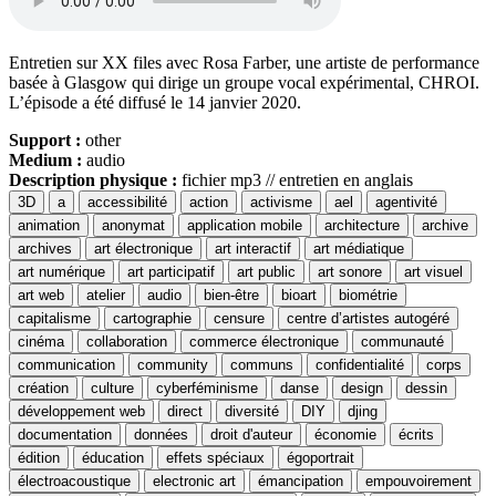
Entretien sur XX files avec Rosa Farber, une artiste de performance
basée à Glasgow qui dirige un groupe vocal expérimental, CHROI.
L’épisode a été diffusé le 14 janvier 2020.
Support :
other
Medium :
audio
Description physique :
fichier mp3 // entretien en anglais
3D
a
accessibilité
action
activisme
ael
agentivité
animation
anonymat
application mobile
architecture
archive
archives
art électronique
art interactif
art médiatique
art numérique
art participatif
art public
art sonore
art visuel
art web
atelier
audio
bien-être
bioart
biométrie
capitalisme
cartographie
censure
centre d’artistes autogéré
cinéma
collaboration
commerce électronique
communauté
communication
community
communs
confidentialité
corps
création
culture
cyberféminisme
danse
design
dessin
développement web
direct
diversité
DIY
djing
documentation
données
droit d'auteur
économie
écrits
édition
éducation
effets spéciaux
égoportrait
électroacoustique
electronic art
émancipation
empouvoirement