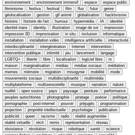
environnement
environnement immersif
espace
espace public
féminisme
festiva
festival
film
flux
futur
genre
géolocalisation
gestion
gif animé
globalisation
hacktivisme
histoire
histoire de l'art
humour
hypermédia
IA
identité
identité trans
identity
illustration
image de soi
impression
impression 3D
improvisation
in situ
inclusion
informatique
installation
installation vidéo
intelligence artificielle
interactivité
interdisciplinarité
intergénération
Internet
intervention
intervention publique
intimité
jeu
lancement
langage
LGBTQ+
liberté
libre
localisation
logiciel libre
m
maison
marginalisation
médias
médias sociaux
médiation
memes
mémoire
migration
misogynie
mobilité
mode
mouvements sociaux
multidisciplinarité
multimédia
multiplateforme
multisensorielle
musique
narration
nature
nudité
open source
pays
paysage
peinture
performance
peuples autochtones
photographie
piratage
poésie
politique
pornographie
post-internet
pouvoir
préjugés
programmation
projection
propriété intellectuelle
psychologie
publication
publicité
queer
racisme
radio
réalité augmentée
réalité virtuelle
récit
remix
représentation
réseau
résistance
révolution
risque
robotique
santé
science