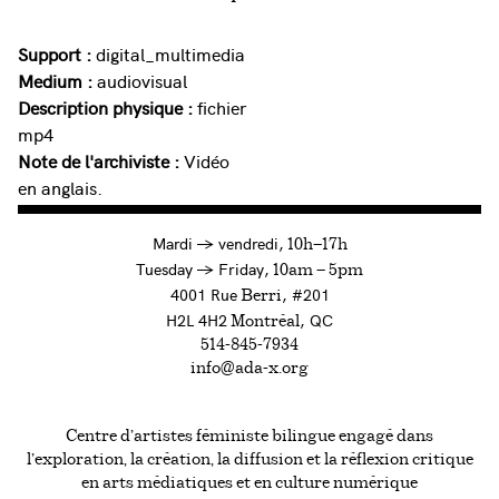
Support :
digital_multimedia
Medium :
audiovisual
Description physique :
fichier
mp4
Note de l'archiviste :
Vidéo
en anglais.
à
Mardi
→
vendredi,
10h—17h
to
Tuesday
→
Friday,
10am — 5pm
4001 Rue
, #201
Berri
H2L 4H2
, QC
Montréal
514-845-7934
info@ada-x.org
Centre d’artistes féministe bilingue engagé dans
l’exploration, la création, la diffusion et la réflexion critique
en arts médiatiques et en culture numérique