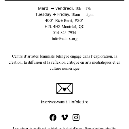
à
Mardi
→
vendredi,
10h—17h
to
Tuesday
→
Friday,
10am — 5pm
4001 Rue
Berri
, #201
H2L 4H2
Montréal
, QC
514-845-7934
info@ada-x.org
Centre d’artistes féministe bilingue engagé dans l’exploration, la
création, la diffusion et la réflexion critique en arts médiatiques et en
culture numérique
Ce lien s'ouvrira dans un
Inscrivez-vous à l'
infolettre
Le contenu de ce site est protégé par le droit d'auteur. Reproduction interdite.