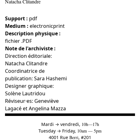
Natacha Clitandre
Support :
pdf
Medium :
electronicprint
Description physique :
fichier .PDF
Note de l'archiviste :
Direction éditoriale:
Natacha Clitandre
Coordinatrice de
publication: Sara Hashemi
Designer graphique:
Solène Lautridou
Réviseur·es: Geneviève
Lagacé et Angelina Mazza
à
Mardi
→
vendredi,
10h—17h
to
Tuesday
→
Friday,
10am — 5pm
4001 Rue
Berri
, #201