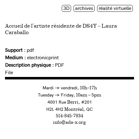
3D
archives
réalité virtuelle
Accueil de l’artiste résidente de DS4Y – Laura
Caraballo
Support :
pdf
Medium :
electronicprint
Description physique :
PDF
File
à
Mardi
→
vendredi,
10h—17h
to
Tuesday
→
Friday,
10am — 5pm
4001 Rue
, #201
Berri
H2L 4H2
, QC
Montréal
514-845-7934
info@ada-x.org