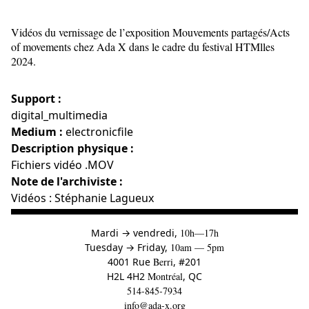
Vidéos du vernissage de l’exposition Mouvements partagés/Acts
of movements chez Ada X dans le cadre du festival HTMlles
2024.
Support :
digital_multimedia
Medium :
electronicfile
Description physique :
Fichiers vidéo .MOV
Note de l'archiviste :
Vidéos : Stéphanie Lagueux
à
Mardi
→
vendredi,
10h—17h
to
Tuesday
→
Friday,
10am — 5pm
4001 Rue
Berri
, #201
H2L 4H2
Montréal
, QC
514-845-7934
info@ada-x.org