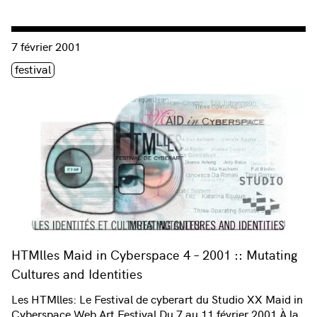
Consulter « HTMlles Maid in Cyberspace 4 – 2001 :: Mutating 
7 février 2001
Étiquette(s)
festival
HTMlles Maid in Cyberspace 4 – 2001 :: Mutating
Cultures and Identities
Les HTMlles: Le Festival de cyberart du Studio XX Maid in
Cyberspace Web Art Festival Du 7 au 11 février 2001 À la