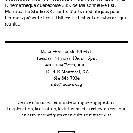
Cinémathèque québécoise 335, de Maisonneuve Est,
Montréal Le Studio XX, centre d’arts médiatiques pour
femmes, présente Les HTMlles: Le festival de cyberart qui
réunit…
à
Mardi
→
vendredi,
10h—17h
to
Tuesday
→
Friday,
10am — 5pm
4001 Rue
, #201
Berri
H2L 4H2
, QC
Montréal
514-845-7934
info@ada-x.org
Centre d’artistes féministe bilingue engagé dans
l’exploration, la création, la diffusion et la réflexion critique
en arts médiatiques et en culture numérique