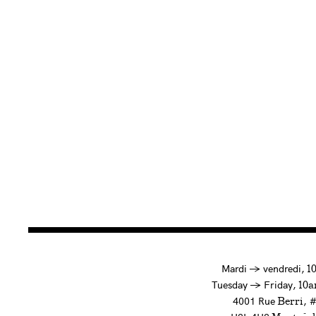
à
Mardi
→
vendredi,
1
to
Tuesday
→
Friday,
10a
4001 Rue
, 
Berri