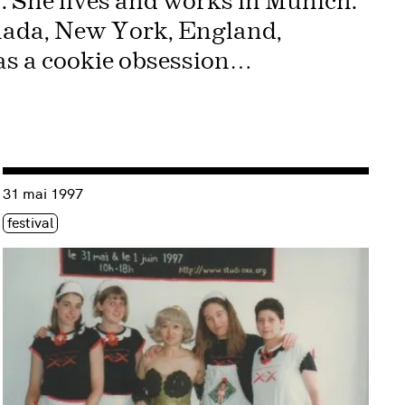
 She lives and works in Munich.
nada, New York, England,
as a cookie obsession…
Consulter « HTMlles Maid in Cyberspace 1 – 1997 :: le festiv
31 mai 1997
Étiquette(s)
festival