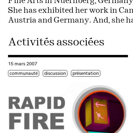
Fine Arts in Nuernberg, Germany.
She has exhibited her work in Ca
Austria and Germany. And, she h
Activités associées
Consulter « Upgrade! SESSION !RAPID!FIRE! »
15 mars 2007
Étiquette(s)
communauté
discussion
présentation