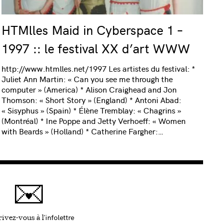
HTMlles Maid in Cyberspace 1 –
1997 :: le festival XX d’art WWW
http://www.htmlles.net/1997 Les artistes du festival: *
Juliet Ann Martin: « Can you see me through the
computer » (America) * Alison Craighead and Jon
Thomson: « Short Story » (England) * Antoni Abad:
« Sisyphus » (Spain) * Élène Tremblay: « Chagrins »
(Montréal) * Ine Poppe and Jetty Verhoeff: « Women
with Beards » (Holland) * Catherine Fargher:…
infolettre
Ce lien s'ouvrira dans une nouvelle fenêtre
ivez-vous à l'