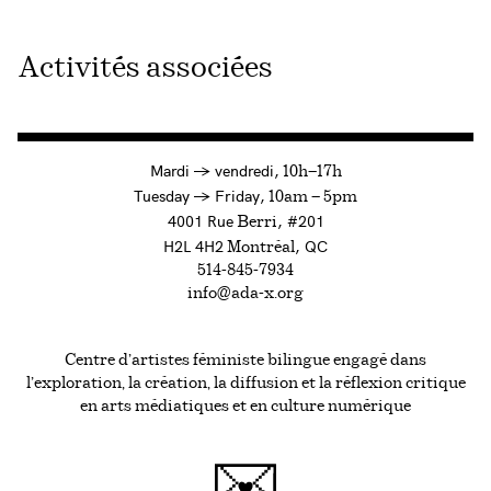
Activités associées
à
Mardi
→
vendredi,
10h—17h
to
Tuesday
→
Friday,
10am — 5pm
4001 Rue
, #201
Berri
H2L 4H2
, QC
Montréal
514-845-7934
info@ada-x.org
Centre d’artistes féministe bilingue engagé dans
l’exploration, la création, la diffusion et la réflexion critique
en arts médiatiques et en culture numérique