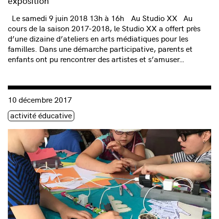
exposition
Le samedi 9 juin 2018 13h à 16h Au Studio XX Au
cours de la saison 2017-2018, le Studio XX a offert près
d’une dizaine d’ateliers en arts médiatiques pour les
familles. Dans une démarche participative, parents et
enfants ont pu rencontrer des artistes et s’amuser…
Consulter « Arts médiatiques en famille, bidouillage sonore et
10 décembre 2017
Étiquette(s)
activité éducative