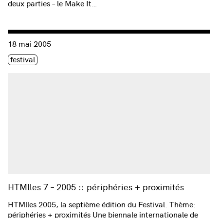
deux parties – le Make It…
Consulter « HTMlles 7 – 2005 :: périphéries + proximités »
18 mai 2005
Étiquette(s)
festival
HTMlles 7 – 2005 :: périphéries + proximités
HTMlles 2005, la septième édition du Festival. Thème:
périphéries + proximités Une biennale internationale de