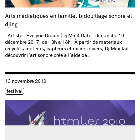
Arts médiatiques en famille, bidouillage sonore et
djing
Artiste : Évelyne Drouin (Dj Mini) Date : dimanche 10
décembre 2017, de 13h à 16h À partir de matériaux
recyclés, moteurs, capteurs et micros divers, Dj Mini fait
découvrir l’art sonore créé à l’aide de…
Consulter « HTMlles 9 – 2010 :: Terre d’appartenance »
13 novembre 2010
Étiquette(s)
festival