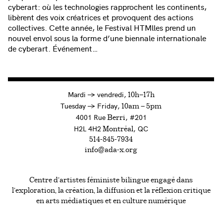
cyberart: où les technologies rapprochent les continents,
libèrent des voix créatrices et provoquent des actions
collectives. Cette année, le Festival HTMlles prend un
nouvel envol sous la forme d’une biennale internationale
de cyberart. Événement…
à
Mardi
→
vendredi,
10h—17h
to
Tuesday
→
Friday,
10am — 5pm
4001 Rue
, #201
Berri
H2L 4H2
, QC
Montréal
514-845-7934
info@ada-x.org
Centre d’artistes féministe bilingue engagé dans
l’exploration, la création, la diffusion et la réflexion critique
en arts médiatiques et en culture numérique