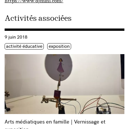
https://www.djmini.com/
Activités associées
Consulter « Arts médiatiques en famille | Vernissage et expos
9 juin 2018
Étiquette(s)
activité éducative
exposition
Arts médiatiques en famille | Vernissage et