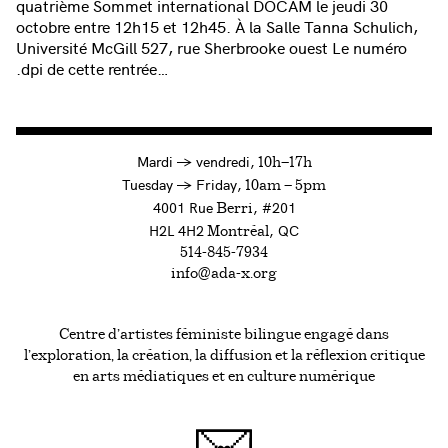
quatrième Sommet international DOCAM le jeudi 30
octobre entre 12h15 et 12h45. À la Salle Tanna Schulich,
Université McGill 527, rue Sherbrooke ouest Le numéro
.dpi de cette rentrée…
à
Mardi
→
vendredi,
10h—17h
to
Tuesday
→
Friday,
10am — 5pm
4001 Rue
, #201
Berri
H2L 4H2
, QC
Montréal
514-845-7934
info@ada-x.org
Centre d’artistes féministe bilingue engagé dans
l’exploration, la création, la diffusion et la réflexion critique
en arts médiatiques et en culture numérique