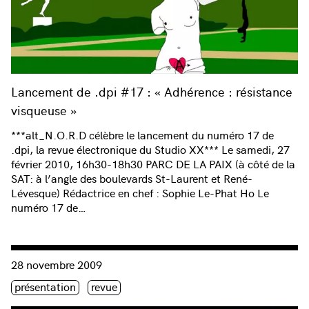
Lancement de .dpi #17 : « Adhérence : résistance
visqueuse »
***alt_N.O.R.D célèbre le lancement du numéro 17 de
.dpi, la revue électronique du Studio XX*** Le samedi, 27
février 2010, 16h30-18h30 PARC DE LA PAIX (à côté de la
SAT: à l’angle des boulevards St-Laurent et René-
Lévesque) Rédactrice en chef : Sophie Le-Phat Ho Le
numéro 17 de…
Consulter « Méta Femmes br@nchées 08 : Heba Farid + lancem
28 novembre 2009
Étiquette(s)
présentation
revue