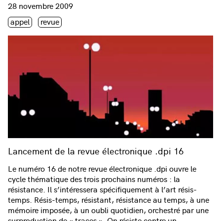
Consulter « Lancement de la revue électronique .dpi 16 »
28 novembre 2009
Étiquette(s)
appel
revue
Lancement de la revue électronique .dpi 16
Le numéro 16 de notre revue électronique .dpi ouvre le
cycle thématique des trois prochains numéros : la
résistance. Il s’intéressera spécifiquement à l’art résis-
temps. Résis-temps, résistant, résistance au temps, à une
mémoire imposée, à un oubli quotidien, orchestré par une
surproduction de « traces ». On résiste contre un…