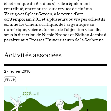
électronique du Studioxx). Elle a également
contribué, entre autre, aux revues de cinéma
Vertigo et Spleet Screan, à la revue d’art
contemporain 2.0.1 et à plusieurs ouvrages collectifs
comme Le Cinéma critique, de l’argentique au
numérique, voies et formes de l’objection visuelle,
sous la direction de Nicole Brenez et Bidhan Jacobs à
paraître aux Presses Universitaires de la Sorbonne.
Activités associées
Consulter « Lancement de .dpi #17 : « Adhérence : résistance
27 février 2010
Étiquette(s)
revue