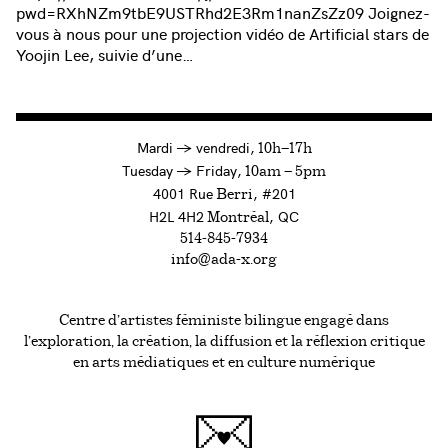
pwd=RXhNZm9tbE9USTRhd2E3Rm1nanZsZz09 Joignez-
vous à nous pour une projection vidéo de Artificial stars de
Yoojin Lee, suivie d’une…
à
Mardi
→
vendredi,
10h—17h
to
Tuesday
→
Friday,
10am — 5pm
4001 Rue
, #201
Berri
H2L 4H2
, QC
Montréal
514-845-7934
info@ada-x.org
Centre d’artistes féministe bilingue engagé dans
l’exploration, la création, la diffusion et la réflexion critique
en arts médiatiques et en culture numérique