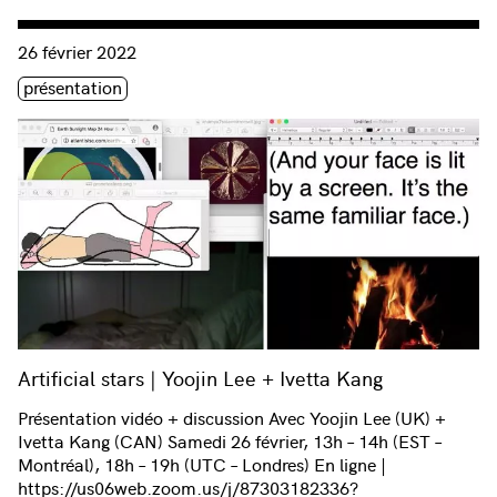
Consulter « Artificial stars | Yoojin Lee + Ivetta Kang »
26 février 2022
Étiquette(s)
présentation
Artificial stars | Yoojin Lee + Ivetta Kang
Présentation vidéo + discussion Avec Yoojin Lee (UK) +
Ivetta Kang (CAN) Samedi 26 février, 13h – 14h (EST –
Montréal), 18h – 19h (UTC – Londres) En ligne |
https://us06web.zoom.us/j/87303182336?