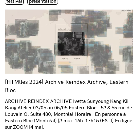
Étiquette(s)
festival
présentation
[HTMlles 2024] Archive Reindex Archive, Eastern
Bloc
ARCHIVE REINDEX ARCHIVE Ivetta Sunyoung Kang Kii
Kang Atelier 03/05 au 05/05 Eastern Bloc – 53 & 55 rue de
Louvain O, Suite 480, Montréal Horaire : En personne à
Eastern Bloc (Montréal) [3 mai. 16h-17h15 (EST)] En ligne
sur ZOOM [4 mai.