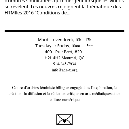
d’ombres simultanées qui émergent lorsque les vidéos
se révèlent. Les oeuvres rejoignent la thématique des
HTMlles 2016 “Conditions de…
à
Mardi
→
vendredi,
10h—17h
to
Tuesday
→
Friday,
10am — 5pm
4001 Rue
Berri
, #201
H2L 4H2
Montréal
, QC
514-845-7934
info@ada-x.org
Centre d’artistes féministe bilingue engagé dans l’exploration, la
création, la diffusion et la réflexion critique en arts médiatiques et en
culture numérique