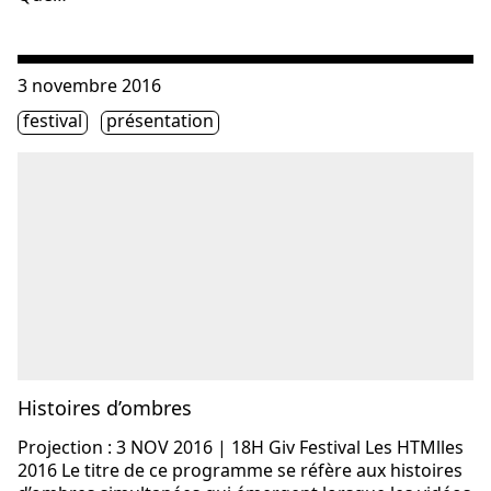
Consulter « Histoires d’ombres »
3 novembre 2016
Étiquette(s)
festival
présentation
Histoires d’ombres
Projection : 3 NOV 2016 | 18H Giv Festival Les HTMlles
2016 Le titre de ce programme se réfère aux histoires