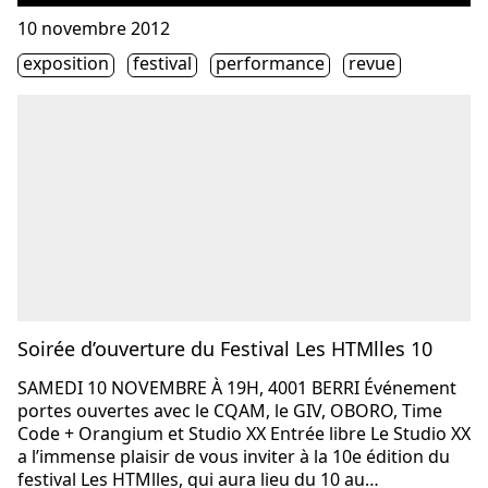
Consulter « Soirée d’ouverture du Festival Les HTMlles 10
10 novembre 2012
Étiquette(s)
exposition
festival
performance
revue
Soirée d’ouverture du Festival Les HTMlles 10
SAMEDI 10 NOVEMBRE À 19H, 4001 BERRI Événement
portes ouvertes avec le CQAM, le GIV, OBORO, Time
Code + Orangium et Studio XX Entrée libre Le Studio XX
a l’immense plaisir de vous inviter à la 10e édition du
festival Les HTMlles, qui aura lieu du 10 au…