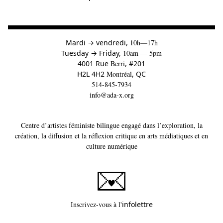
à
Mardi
→
vendredi,
10h—17h
to
Tuesday
→
Friday,
10am — 5pm
4001 Rue
Berri
, #201
H2L 4H2
Montréal
, QC
514-845-7934
info@ada-x.org
Centre d’artistes féministe bilingue engagé dans l’exploration, la
création, la diffusion et la réflexion critique en arts médiatiques et en
culture numérique
Ce lien s'ouvrira dans un
Inscrivez-vous à l'
infolettre