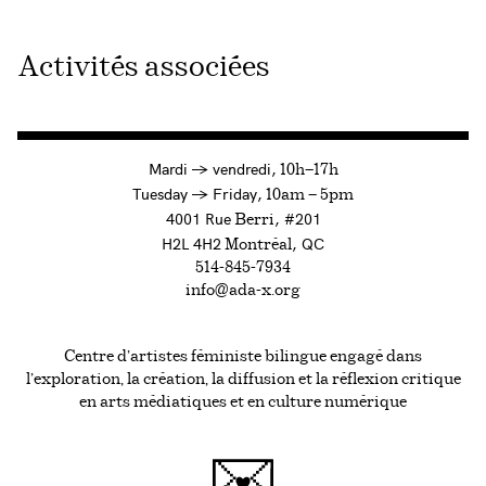
Activités associées
à
Mardi
→
vendredi,
10h—17h
to
Tuesday
→
Friday,
10am — 5pm
4001 Rue
, #201
Berri
H2L 4H2
, QC
Montréal
514-845-7934
info@ada-x.org
Centre d’artistes féministe bilingue engagé dans
l’exploration, la création, la diffusion et la réflexion critique
en arts médiatiques et en culture numérique