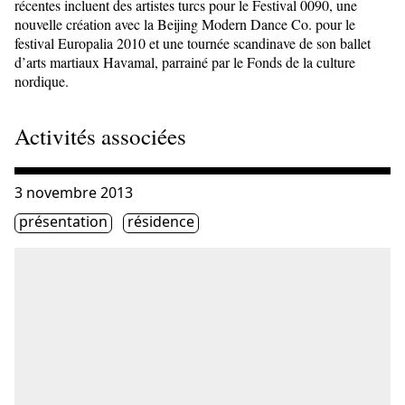
récentes incluent des artistes turcs pour le Festival 0090, une
nouvelle création avec la Beijing Modern Dance Co. pour le
festival Europalia 2010 et une tournée scandinave de son ballet
d’arts martiaux Havamal, parrainé par le Fonds de la culture
nordique.
Activités associées
Consulter « Salon Femmes br@nchées 99 : Rosa Mei »
3 novembre 2013
Étiquette(s)
présentation
résidence