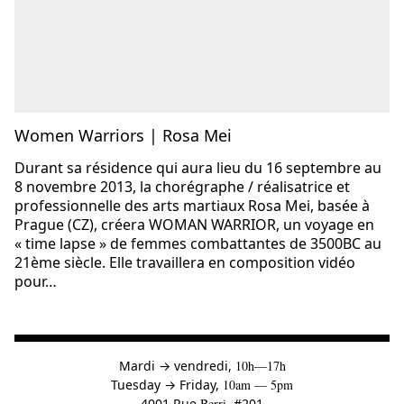
Women Warriors | Rosa Mei
Durant sa résidence qui aura lieu du 16 septembre au
8 novembre 2013, la chorégraphe / réalisatrice et
professionnelle des arts martiaux Rosa Mei, basée à
Prague (CZ), créera WOMAN WARRIOR, un voyage en
« time lapse » de femmes combattantes de 3500BC au
21ème siècle. Elle travaillera en composition vidéo
pour…
à
Mardi
→
vendredi,
10h—17h
to
Tuesday
→
Friday,
10am — 5pm
4001 Rue
Berri
, #201