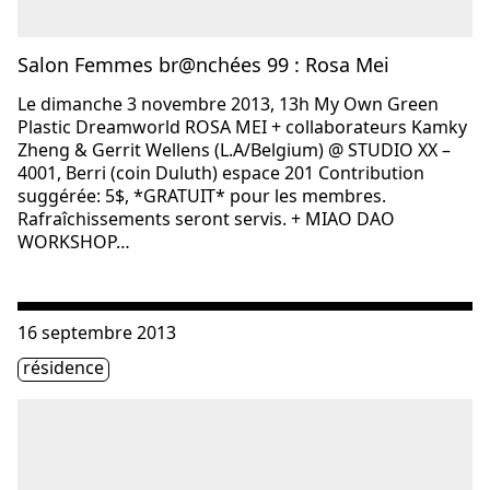
Salon Femmes br@nchées 99 : Rosa Mei
Le dimanche 3 novembre 2013, 13h My Own Green
Plastic Dreamworld ROSA MEI + collaborateurs Kamky
Zheng & Gerrit Wellens (L.A/Belgium) @ STUDIO XX –
4001, Berri (coin Duluth) espace 201 Contribution
suggérée: 5$, *GRATUIT* pour les membres.
Rafraîchissements seront servis. + MIAO DAO
WORKSHOP…
Consulter « Women Warriors | Rosa Mei »
16 septembre 2013
Étiquette(s)
résidence