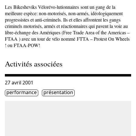
Les Bikesheviks Vélorévo-lutionnaires sont un gang de la
meilleure espèce: non-motorisés, non-armés, idéologiquement
progressistes et anti-criminels. Ils et elles affrontent les gangs
criminels motorisés, armés et réactionnaires qui pavent la voie au
libre-échange des Amériques (Free Trade Area of the Americas –
FTAA ) avec un tour de vélo nommé FTTA – Protest On Wheels
! ou FTAA-POW!
Activités associées
Consulter « Femmes br@nchées #36 :: Art et activisme »
27 avril 2001
Étiquette(s)
performance
présentation