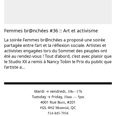
Femmes br@nchées #36 :: Art et activisme
La soirée Femmes br@nchées a proposé une soirée
partagée entre l’art et la réflexion sociale. Artistes et
activistes engagées lors du Sommet des peuples ont
été au rendez-vous ! Tout d’abord, c’est avec plaisir que
le Studio XX a remis à Nancy Tobin le Prix du public que
l’artiste a…
à
Mardi
→
vendredi,
10h—17h
to
Tuesday
→
Friday,
10am — 5pm
4001 Rue
Berri
, #201
H2L 4H2
Montréal
, QC
514-845-7934