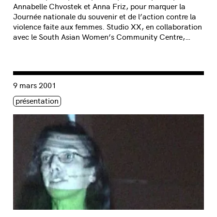
Annabelle Chvostek et Anna Friz, pour marquer la
Journée nationale du souvenir et de l’action contre la
violence faite aux femmes. Studio XX, en collaboration
avec le South Asian Women’s Community Centre,…
Consulter « Femmes br@nchées #35 :: Célébration et solida
9 mars 2001
Étiquette(s)
présentation