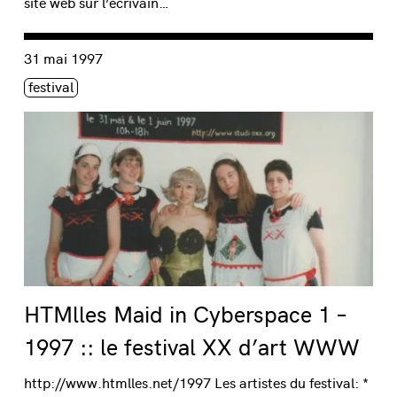
site web sur l’écrivain…
Consulter « HTMlles Maid in Cyberspace 1 – 1997 :: le fes
31 mai 1997
Étiquette(s)
festival
HTMlles Maid in Cyberspace 1 –
1997 :: le festival XX d’art WWW
http://www.htmlles.net/1997 Les artistes du festival: *