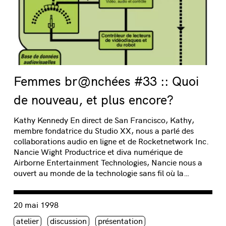
Femmes br@nchées #33 :: Quoi
de nouveau, et plus encore?
Kathy Kennedy En direct de San Francisco, Kathy,
membre fondatrice du Studio XX, nous a parlé des
collaborations audio en ligne et de Rocketnetwork Inc.
Nancie Wight Productrice et diva numérique de
Airborne Entertainment Technologies, Nancie nous a
ouvert au monde de la technologie sans fil où la…
Consulter « Méta Femmes br@nchées 2 – Sheila Urbanoski 
20 mai 1998
Étiquette(s)
atelier
discussion
présentation