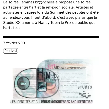
La soirée Femmes br@nchées a proposé une soirée
partagée entre l’art et la réflexion sociale. Artistes et
activistes engagées lors du Sommet des peuples ont été
au rendez-vous ! Tout d’abord, c’est avec plaisir que le
Studio XX a remis à Nancy Tobin le Prix du public que
l’artiste a…
rité / Journée internationale des femmes »
Consulter « HTMlles Maid in Cyberspace 4 – 2001 :: Mutating 
7 février 2001
Étiquette(s)
festival