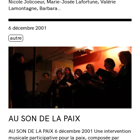
Nicole Jolicoeur, Marie-Josée Lafortune, Valérie
Lamontagne, Barbara…
Consulter « AU SON DE LA PAIX »
6 décembre 2001
Étiquette(s)
autre
AU SON DE LA PAIX
AU SON DE LA PAIX 6 décembre 2001 Une intervention
musicale participative pour la paix, composée par