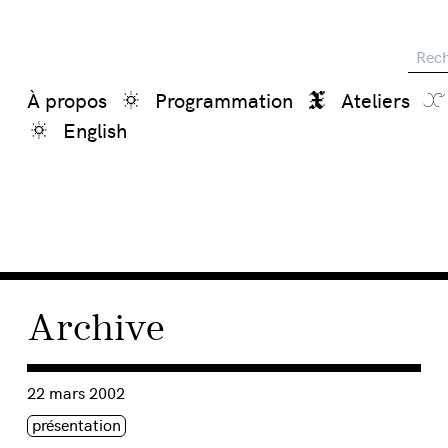
Reche
À propos
Programmation
Ateliers
English
Archive
Consulter « Salon Femmes br@nchées #40 :: Science Fair: 
22 mars 2002
Étiquette(s)
présentation