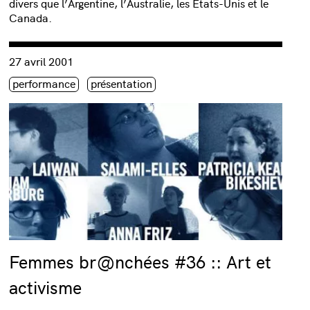
divers que l’Argentine, l’Australie, les Etats-Unis et le
Canada.
Consulter « Femmes br@nchées #36 :: Art et activisme »
27 avril 2001
Étiquette(s)
performance
présentation
Femmes br@nchées #36 :: Art et
activisme