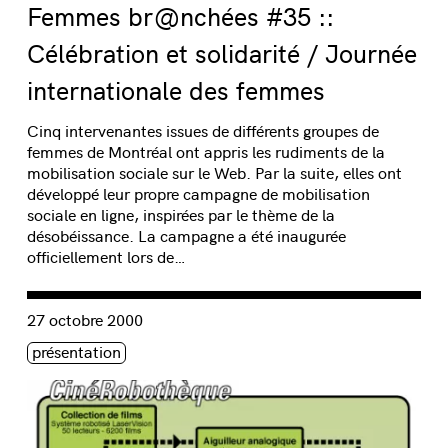
Femmes br@nchées #35 ::
Célébration et solidarité / Journée
internationale des femmes
Cinq intervenantes issues de différents groupes de
femmes de Montréal ont appris les rudiments de la
mobilisation sociale sur le Web. Par la suite, elles ont
développé leur propre campagne de mobilisation
sociale en ligne, inspirées par le thème de la
désobéissance. La campagne a été inaugurée
officiellement lors de…
Consulter « Femmes br@nchées #33 :: Quoi de nouveau, et
27 octobre 2000
Étiquette(s)
présentation