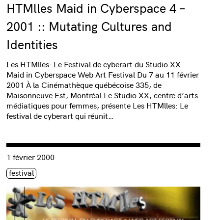
HTMlles Maid in Cyberspace 4 –
2001 :: Mutating Cultures and
Identities
Les HTMlles: Le Festival de cyberart du Studio XX
Maid in Cyberspace Web Art Festival Du 7 au 11 février
2001 À la Cinémathèque québécoise 335, de
Maisonneuve Est, Montréal Le Studio XX, centre d’arts
médiatiques pour femmes, présente Les HTMlles: Le
festival de cyberart qui réunit…
 plus encore? »
Consulter « HTMlles Maid in Cyberspace 3 – 2000 »
1 février 2000
Étiquette(s)
festival