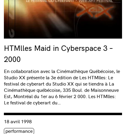
HTMlles Maid in Cyberspace 3 –
2000
En collaboration avec la Cinémathèque Québécoise, le
Studio XX présente la 3e édition de Les HTMlles: Le
festival de cyberart du Studio XX qui se tiendra à La
Cinémathèque québécoise, 335 Boul. de Maisonneuve
Est, Montréal du 1er au 6 février 2 000. Les HTMlles:
Le festival de cyberart du…
»
Consulter « Méta Femmes br@nchées 1 – Hayley Newman »
18 avril 1998
Étiquette(s)
performance