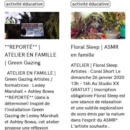
Étiquette(s)
Étiquette(s)
activité éducative
activité éducative
**REPORTÉ** |
Floral Sleep | ASMR
ATELIER EN FAMILLE
en famille
| Green Gazing
ATELIER | Floral Sleep
Artistes : Coral Short Le
ATELIER EN FAMILLE |
dimanche 26 janvier 2020
Green Gazing Artistes /
13h – 16h Au Studio XX
formatrices : Lesley
GRATUIT | Inscription
Marshall + Ashley Bowa
obligatoire Floral Sleep est
**REPORTÉ** (date à
une séance de relaxation
déterminer) Inspiré de
et une subtile exploration
l’installation Green
de sons émis par la nature
Gazing de Lesley Marshall
dans l’esprit du ASMR*.
et Ashley Bowa, cet atelier
L’artiste souhaite…
propose une réflexion