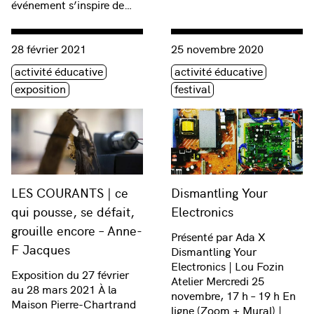
événement s’inspire de…
Consulter « LES COURANTS | ce qui pousse, se défait, grouil
Consulter « Dismantling Your
28 février 2021
25 novembre 2020
Étiquette(s)
Étiquette(s)
activité éducative
activité éducative
exposition
festival
LES COURANTS | ce
Dismantling Your
qui pousse, se défait,
Electronics
grouille encore – Anne-
Présenté par Ada X
F Jacques
Dismantling Your
Electronics | Lou Fozin
Exposition du 27 février
Atelier Mercredi 25
au 28 mars 2021 À la
novembre, 17 h – 19 h En
Maison Pierre-Chartrand
ligne (Zoom + Mural) |