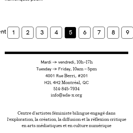
ent
1
2
3
4
5
6
7
8
9
à
Mardi
→
vendredi,
10h—17h
to
Tuesday
→
Friday,
10am — 5pm
4001 Rue
, #201
Berri
H2L 4H2
, QC
Montréal
514-845-7934
info@ada-x.org
Centre d’artistes féministe bilingue engagé dans
l’exploration, la création, la diffusion et la réflexion critique
en arts médiatiques et en culture numérique