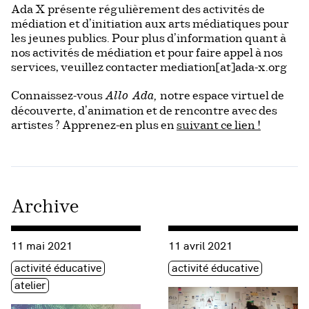
Ada X présente
régulièrement des activités de
médiation et d’initiation aux arts médiatiques pour
les jeunes publics. Pour plus d’information quant à
nos activités de médiation et pour faire appel à nos
services, veuillez contacter mediation[at]ada-x.org
Connaissez-vous
notre espace virtuel de
Allo Ada,
découverte, d’animation et de rencontre avec des
artistes ? Apprenez-en plus en
suivant ce lien !
Archive
Consulter « Atelier d’écoute sensorielle avec Salima Punjani 
Consulter « Crée ton propre 
11 mai 2021
11 avril 2021
Étiquette(s)
Étiquette(s)
activité éducative
activité éducative
atelier