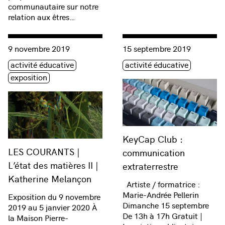
communautaire sur notre
relation aux êtres…
Consulter « LES COURANTS | L’état des matières II | Kather
Consulter « KeyCap Club : c
9 novembre 2019
15 septembre 2019
Étiquette(s)
Étiquette(s)
activité éducative
activité éducative
exposition
KeyCap Club :
LES COURANTS |
communication
L’état des matières II |
extraterrestre
Katherine Melançon
Artiste / formatrice :
Marie-Andrée Pellerin
Exposition du 9 novembre
Dimanche 15 septembre
2019 au 5 janvier 2020 À
De 13h à 17h Gratuit |
la Maison Pierre-