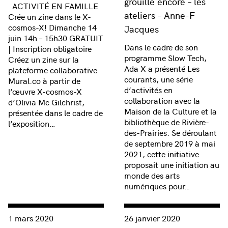
grouille encore – les
ACTIVITÉ EN FAMILLE
ateliers – Anne-F
Crée un zine dans le X-
cosmos-X! Dimanche 14
Jacques
juin 14h – 15h30 GRATUIT
Dans le cadre de son
| Inscription obligatoire
programme Slow Tech,
Créez un zine sur la
Ada X a présenté Les
plateforme collaborative
courants, une série
Mural.co à partir de
d’activités en
l’œuvre X-cosmos-X
collaboration avec la
d’Olivia Mc Gilchrist,
Maison de la Culture et la
présentée dans le cadre de
bibliothèque de Rivière-
l’exposition…
des-Prairies. Se déroulant
de septembre 2019 à mai
2021, cette initiative
proposait une initiation au
monde des arts
numériques pour…
Consulter « **REPORTÉ** | ATELIER EN FAMILLE | Green Ga
Consulter « Floral Sleep | AS
1 mars 2020
26 janvier 2020