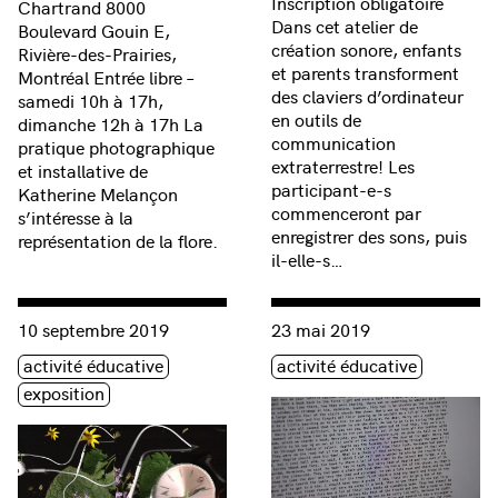
Inscription obligatoire
Chartrand 8000
Dans cet atelier de
Boulevard Gouin E,
création sonore, enfants
Rivière-des-Prairies,
et parents transforment
Montréal Entrée libre –
des claviers d’ordinateur
samedi 10h à 17h,
en outils de
dimanche 12h à 17h La
communication
pratique photographique
extraterrestre! Les
et installative de
participant-e-s
Katherine Melançon
commenceront par
s’intéresse à la
enregistrer des sons, puis
représentation de la flore.
il-elle-s…
Consulter « LES COURANTS | L’état des matières II – les atel
Consulter « Conte spéculatif a
10 septembre 2019
23 mai 2019
Étiquette(s)
Étiquette(s)
activité éducative
activité éducative
exposition