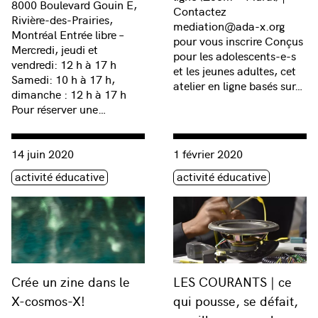
8000 Boulevard Gouin E,
Contactez
Rivière-des-Prairies,
mediation@ada-x.org
Montréal Entrée libre –
pour vous inscrire Conçus
Mercredi, jeudi et
pour les adolescents-e-s
vendredi: 12 h à 17 h
et les jeunes adultes, cet
Samedi: 10 h à 17 h,
atelier en ligne basés sur…
dimanche : 12 h à 17 h
Pour réserver une…
Consulter « Crée un zine dans le X-cosmos-X! »
Consulter « LES COURANTS | c
14 juin 2020
1 février 2020
Étiquette(s)
Étiquette(s)
activité éducative
activité éducative
Crée un zine dans le
LES COURANTS | ce
X-cosmos-X!
qui pousse, se défait,