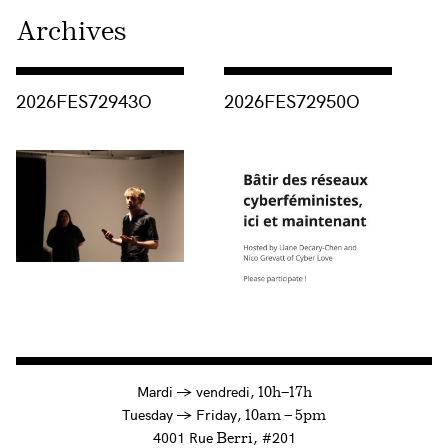
Archives
Consulter « 2026FES72943O »
Consulter « 2026FES72950O »
2026FES72943O
2026FES72950O
à
Mardi
→
vendredi,
10h—17h
to
Tuesday
→
Friday,
10am — 5pm
4001 Rue
, #201
Berri