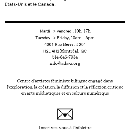
Etats-Unis et le Canada.
à
Mardi
→
vendredi,
10h—17h
to
Tuesday
→
Friday,
10am — 5pm
4001 Rue
, #201
Berri
H2L 4H2
, QC
Montréal
514-845-7934
info@ada-x.org
Centre d’artistes féministe bilingue engagé dans
l’exploration, la création, la diffusion et la réflexion critique
en arts médiatiques et en culture numérique
infolettre
Ce lien s'ouvrira da
Inscrivez-vous à l'