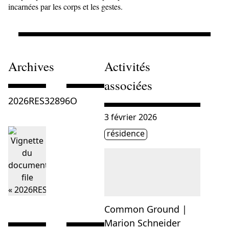
incarnées par les corps et les gestes.
Archives
Activités
associées
Consulter « 2026RES32896O »
Consulter « »
2026RES32896O
Consulter « Common Ground | M
3 février 2026
Étiquette(s)
résidence
Common Ground |
Marion Schneider