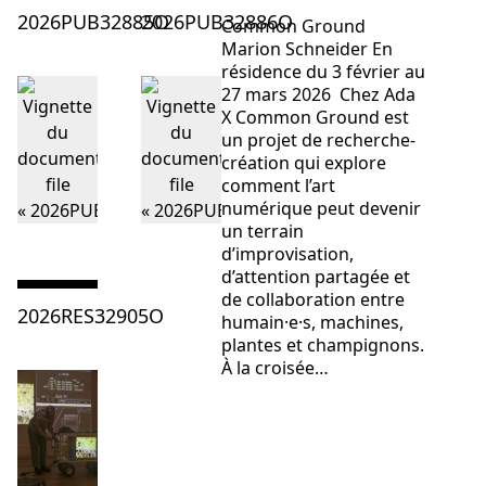
Consulter « 2026PUB32885O »
Consulter « 2026PUB32886O »
2026PUB32885O
2026PUB32886O
Common Ground
Marion Schneider En
résidence du 3 février au
27 mars 2026 Chez Ada
X Common Ground est
un projet de recherche-
création qui explore
comment l’art
numérique peut devenir
un terrain
d’improvisation,
d’attention partagée et
de collaboration entre
Consulter « 2026RES32905O »
2026RES32905O
humain·e·s, machines,
plantes et champignons.
À la croisée…