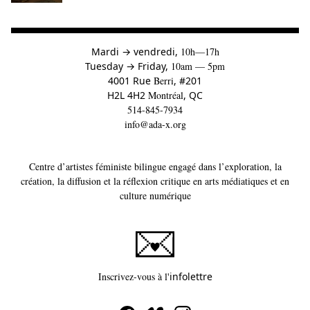
à
Mardi
→
vendredi,
10h—17h
to
Tuesday
→
Friday,
10am — 5pm
4001 Rue
Berri
, #201
H2L 4H2
Montréal
, QC
514-845-7934
info@ada-x.org
Centre d’artistes féministe bilingue engagé dans l’exploration, la
création, la diffusion et la réflexion critique en arts médiatiques et en
culture numérique
Ce lien s'ouvrira dans un
Inscrivez-vous à l'
infolettre