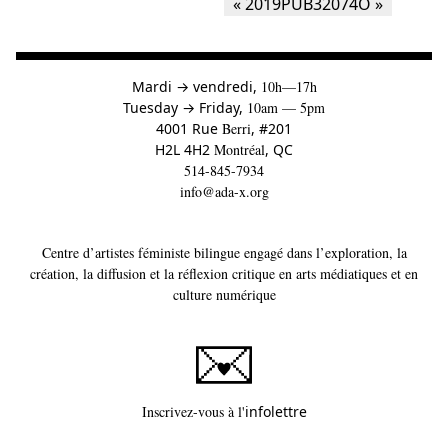
à
Mardi
→
vendredi,
10h—17h
to
Tuesday
→
Friday,
10am — 5pm
4001 Rue
Berri
, #201
H2L 4H2
Montréal
, QC
514-845-7934
info@ada-x.org
Centre d’artistes féministe bilingue engagé dans l’exploration, la
création, la diffusion et la réflexion critique en arts médiatiques et en
culture numérique
Ce lien s'ouvrira dans un
Inscrivez-vous à l'
infolettre