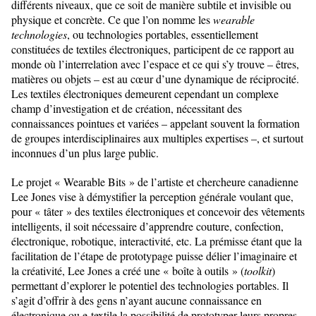
différents niveaux, que ce soit de manière subtile et invisible ou
physique et concrète. Ce que l’on nomme les
wearable
technologies
, ou technologies portables, essentiellement
constituées de textiles électroniques, participent de ce rapport au
monde où l’interrelation avec l’espace et ce qui s’y trouve – êtres,
matières ou objets – est au cœur d’une dynamique de réciprocité.
Les textiles électroniques demeurent cependant un complexe
champ d’investigation et de création, nécessitant des
connaissances pointues et variées – appelant souvent la formation
de groupes interdisciplinaires aux multiples expertises –, et surtout
inconnues d’un plus large public.
Le projet « Wearable Bits » de l’artiste et chercheure canadienne
Lee Jones vise à démystifier la perception générale voulant que,
pour « tâter » des textiles électroniques et concevoir des vêtements
intelligents, il soit nécessaire d’apprendre couture, confection,
électronique, robotique, interactivité, etc. La prémisse étant que la
facilitation de l’étape de prototypage puisse délier l’imaginaire et
la créativité, Lee Jones a créé une « boîte à outils » (
toolkit
)
permettant d’explorer le potentiel des technologies portables. Il
s’agit d’offrir à des gens n’ayant aucune connaissance en
électronique ou e-textile la possibilité de prototyper leurs propres