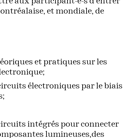
re aux participant-e-s d’entrer
ntréalaise, et mondiale, de
oriques et pratiques sur les
lectronique;
rcuits électroniques par le biais
s;
ircuits intégrés pour connecter
composantes lumineuses,des