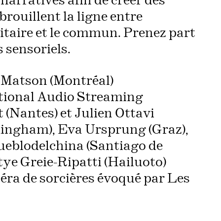
narratives afin de créer des
rouillent la ligne entre
solitaire et le commun. Prenez part
 sensoriels.
Matson (Montréal)
ational Audio Streaming
 (Nantes) et Julien Ottavi
mingham), Eva Ursprung (Graz),
ueblodelchina (Santiago de
tye Greie-Ripatti (Hailuoto)
péra de sorcières évoqué par Les