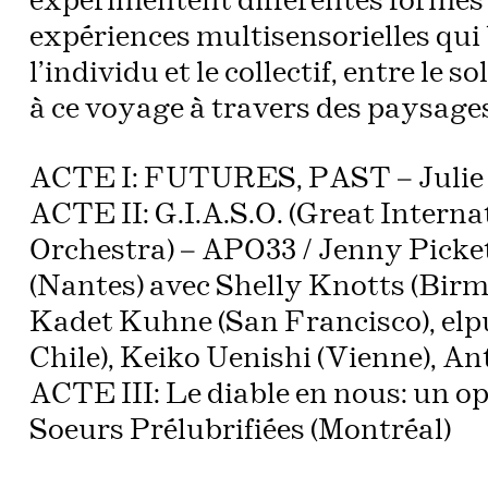
expérimentent différentes formes 
expériences multisensorielles qui b
l’individu et le collectif, entre le 
à ce voyage à travers des paysages
ACTE I: FUTURES, PAST – Julie 
ACTE II: G.I.A.S.O. (Great Intern
Orchestra) – APO33 / Jenny Picket
(Nantes) avec Shelly Knotts (Bir
Kadet Kuhne (San Francisco), elp
Chile), Keiko Uenishi (Vienne), An
ACTE III: Le diable en nous: un o
Soeurs Prélubrifiées (Montréal)