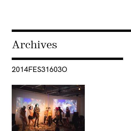
Archives
Consulter « 2014FES31603O »
2014FES31603O