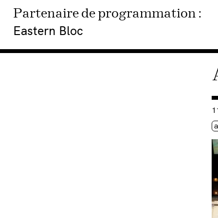
Partenaire de programmation :
Eastern Bloc
Co
1
Ét
a