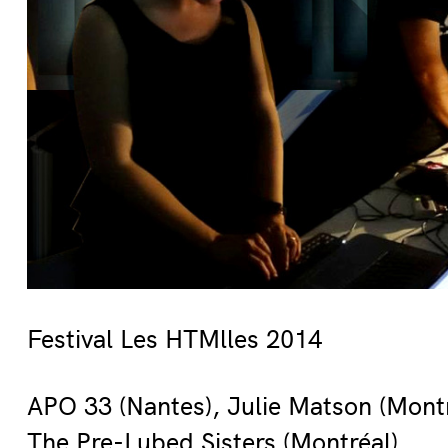
Festival Les HTMlles 2014
APO 33 (Nantes), Julie Matson (Montré
The Pre-Lubed Sisters (Montréal)