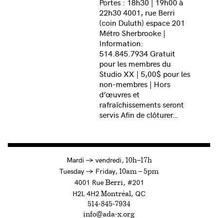
Portes : 18h30 | 19h00 à
22h30 4001, rue Berri
(coin Duluth) espace 201
Métro Sherbrooke |
Information:
514.845.7934 Gratuit
pour les membres du
Studio XX | 5,00$ pour les
non-membres | Hors
d’œuvres et
rafraîchissements seront
servis Afin de clôturer…
à
Mardi
→
vendredi,
10h—17h
to
Tuesday
→
Friday,
10am — 5pm
4001 Rue
, #201
Berri
H2L 4H2
, QC
Montréal
514-845-7934
info@ada-x.org