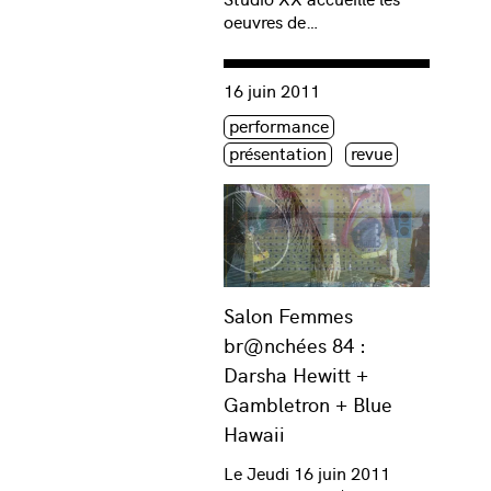
oeuvres de…
Consulter « Salon Femmes br@nch
16 juin 2011
Étiquette(s)
performance
présentation
revue
Salon Femmes
br@nchées 84 :
Darsha Hewitt +
Gambletron + Blue
Hawaii
Le Jeudi 16 juin 2011