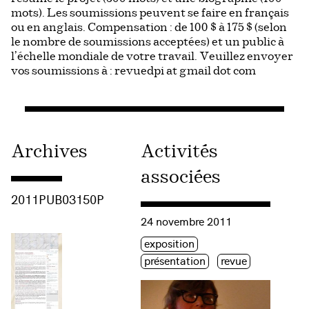
mots). Les soumissions peuvent se faire en français
ou en anglais. Compensation : de 100 $ à 175 $ (selon
le nombre de soumissions acceptées) et un public à
l’échelle mondiale de votre travail. Veuillez envoyer
vos soumissions à : revuedpi at gmail dot com
Archives
Activités
associées
Consulter « 2011PUB03150P »
2011PUB03150P
Consulter « Salon Femmes br@nché
24 novembre 2011
Étiquette(s)
exposition
présentation
revue