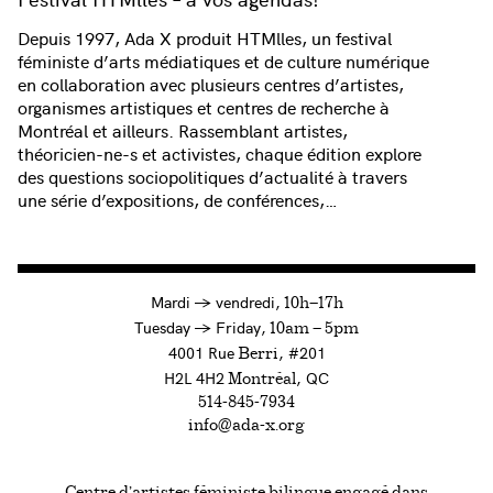
Depuis 1997, Ada X produit HTMlles, un festival
féministe d’arts médiatiques et de culture numérique
en collaboration avec plusieurs centres d’artistes,
organismes artistiques et centres de recherche à
Montréal et ailleurs. Rassemblant artistes,
théoricien-ne-s et activistes, chaque édition explore
des questions sociopolitiques d’actualité à travers
une série d’expositions, de conférences,…
à
Mardi
→
vendredi,
10h—17h
to
Tuesday
→
Friday,
10am — 5pm
4001 Rue
, #201
Berri
H2L 4H2
, QC
Montréal
514-845-7934
info@ada-x.org
Centre d’artistes féministe bilingue engagé dans