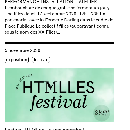
PERFORMANCE-INSTALLATION + ATELIER
L’embouchure de chaque grotte se fermera un jour,
The ffiles Jeudi 17 septembre 2020, 17h – 23h En
partenariat avec la Fonderie Darling dans le cadre de
Place Publique Le collectif ffiles (auparavant connu
sous le nom des XX Files)…
Consulter « Festival HTMlles – à vos agendas! »
5 novembre 2020
Étiquette(s)
exposition
festival
Festival HTMlles – à vos agendas!