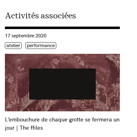
Activités associées
Consulter « L’embouchure de chaque grotte se fermera un jour 
17 septembre 2020
Étiquette(s)
atelier
performance
L’embouchure de chaque grotte se fermera un
jour | The ffiles