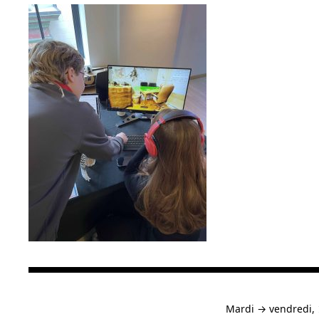
à
Mardi
→
vendredi,