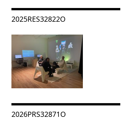
Consulter « 2025RES32822O »
2025RES32822O
Consulter « 2026PRS32871O »
2026PRS32871O