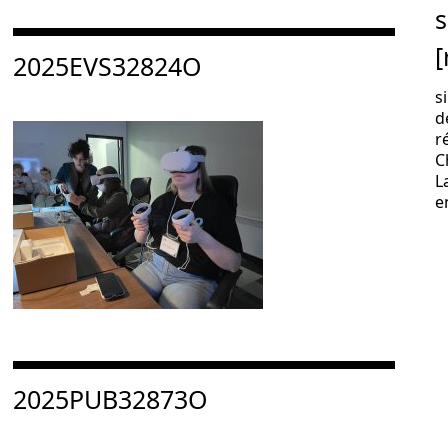
s
Consulter « 2025EVS32824O »
[
2025EVS32824O
s
d
r
C
L
e
Consulter « 2025PUB32873O »
2025PUB32873O