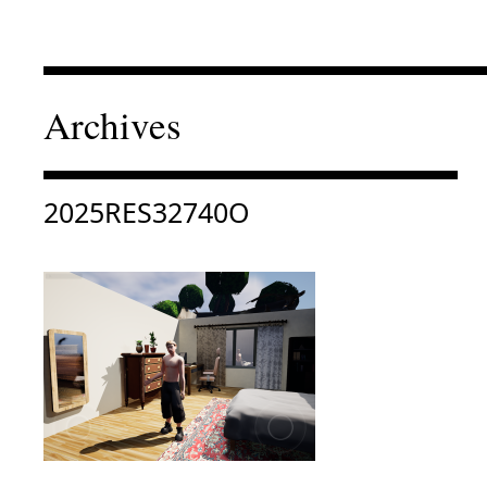
Archives
Consulter « 2025RES32740O »
2025RES32740O