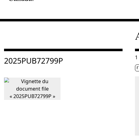
Consulter « 2025PUB72799P »
C
1
2025PUB72799P
Ét
r