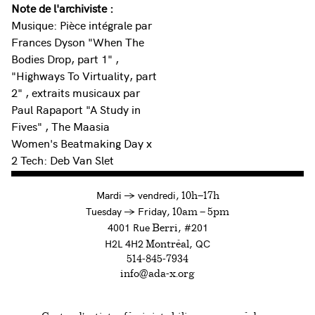
Note de l'archiviste :
Musique: Pièce intégrale par
Frances Dyson "When The
Bodies Drop, part 1" ,
"Highways To Virtuality, part
2" , extraits musicaux par
Paul Rapaport "A Study in
Fives" , The Maasia
Women's Beatmaking Day x
2 Tech: Deb Van Slet
à
Mardi
→
vendredi,
10h—17h
to
Tuesday
→
Friday,
10am — 5pm
4001 Rue
, #201
Berri
H2L 4H2
, QC
Montréal
514-845-7934
info@ada-x.org