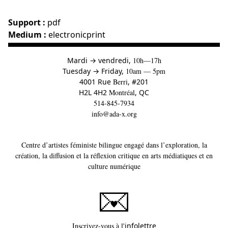
Support :
pdf
Medium :
electronicprint
à
Mardi
→
vendredi,
10h—17h
to
Tuesday
→
Friday,
10am — 5pm
4001 Rue
Berri
, #201
H2L 4H2
Montréal
, QC
514-845-7934
info@ada-x.org
Centre d’artistes féministe bilingue engagé dans l’exploration, la
création, la diffusion et la réflexion critique en arts médiatiques et en
culture numérique
Ce lien s'ouvrira dans un
Inscrivez-vous à l'
infolettre