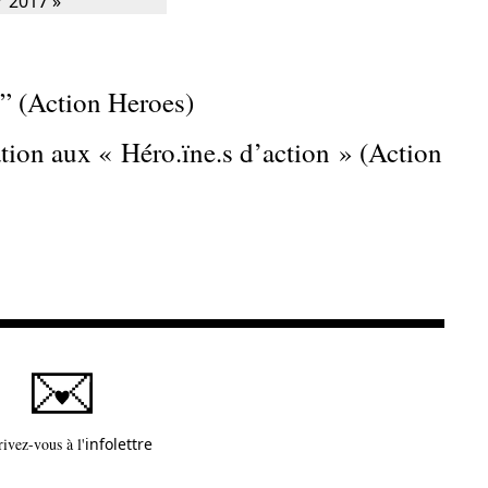
” (Action Heroes)
on aux « Héro.ïne.s d’action » (Action
Ce lien s'ouvrira dans une nouvelle fenêtre
rivez-vous à l'
infolettre