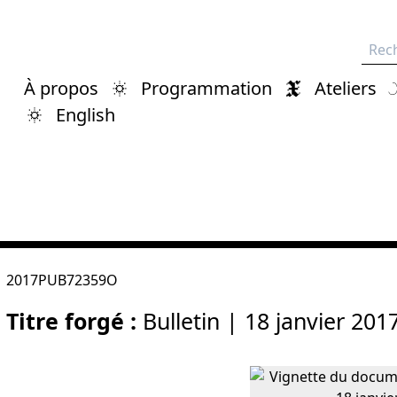
Rech
À propos
Programmation
Ateliers
English
2017PUB72359O
Titre forgé :
Bulletin | 18 janvier 201