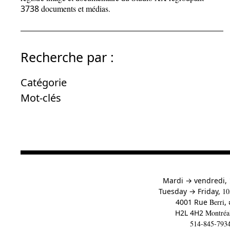
3738
documents et médias.
Recherche par :
Catégorie
Mot-clés
à
Mardi
→
vendredi,
to
Tuesday
→
Friday,
10
4001 Rue
Berri
,
H2L 4H2
Montréa
514-845-793