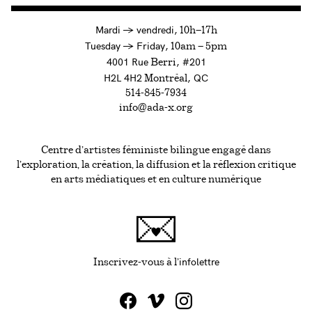
à
Mardi
→
vendredi,
10h—17h
to
Tuesday
→
Friday,
10am — 5pm
4001 Rue
, #201
Berri
H2L 4H2
, QC
Montréal
514-845-7934
info@ada-x.org
Centre d’artistes féministe bilingue engagé dans
l’exploration, la création, la diffusion et la réflexion critique
en arts médiatiques et en culture numérique
infolettre
Ce lien s'ouvrira da
Inscrivez-vous à l'