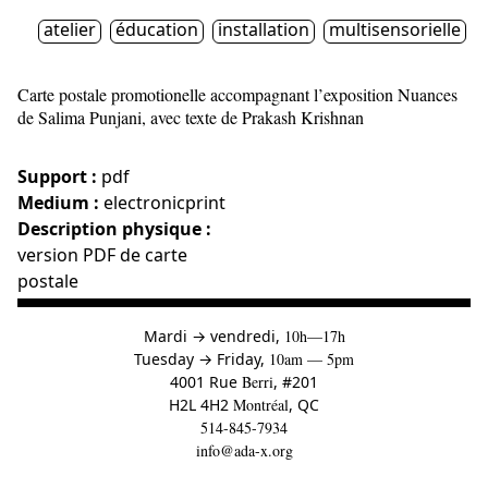
atelier
éducation
installation
multisensorielle
Carte postale promotionelle accompagnant l’exposition Nuances
de Salima Punjani, avec texte de Prakash Krishnan
Support :
pdf
Medium :
electronicprint
Description physique :
version PDF de carte
postale
à
Mardi
→
vendredi,
10h—17h
to
Tuesday
→
Friday,
10am — 5pm
4001 Rue
Berri
, #201
H2L 4H2
Montréal
, QC
514-845-7934
info@ada-x.org