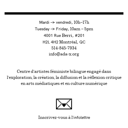
à
Mardi
→
vendredi,
10h—17h
to
Tuesday
→
Friday,
10am — 5pm
4001 Rue
, #201
Berri
H2L 4H2
, QC
Montréal
514-845-7934
info@ada-x.org
Centre d’artistes féministe bilingue engagé dans
l’exploration, la création, la diffusion et la réflexion critique
en arts médiatiques et en culture numérique
infolettre
Ce lien s'ouvrira da
Inscrivez-vous à l'