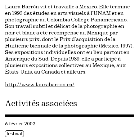
Laura Barrón vit et travaille à Mexico. Elle termine
en 1992 des études en arts visuels à l’UNAM et en
photographie au Colombia College Panamericano.
Son travail subtil et délicat de la photographie en
noir et blanc a été récompensé au Mexique par
plusieurs prix, dont le Prix d’acquisition de la
Huitième biennale de la photographie (Mexico, 1997).
Ses expositions individuelles ont eu lieu partout en
Amérique du Sud. Depuis 1989, elle a participé à
plusieurs expositions collectives au Mexique, aux
États-Unis, au Canada et ailleurs.
http://www.laurabarron.ca/
Activités associées
Consulter « HTMlles 5 – 2002 :: Le double, le multiple et la 
6 février 2002
Étiquette(s)
festival