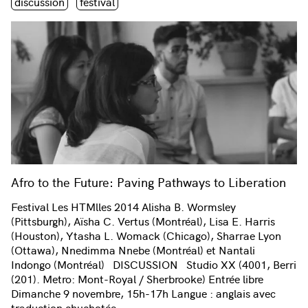
Étiquette(s)
discussion
festival
Afro to the Future: Paving Pathways to Liberation
Festival Les HTMlles 2014 Alisha B. Wormsley
(Pittsburgh), Aïsha C. Vertus (Montréal), Lisa E. Harris
(Houston), Ytasha L. Womack (Chicago), Sharrae Lyon
(Ottawa), Nnedimma Nnebe (Montréal) et Nantali
Indongo (Montréal) DISCUSSION Studio XX (4001, Berri
(201). Metro: Mont-Royal / Sherbrooke) Entrée libre
Dimanche 9 novembre, 15h-17h Langue : anglais avec
traduction chuchotée…