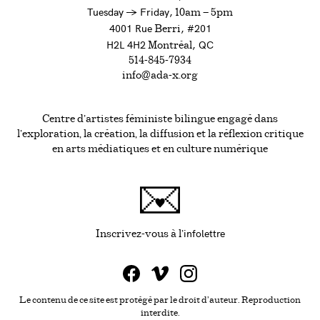
to
Tuesday
→
Friday,
10am — 5pm
4001 Rue
, #201
Berri
H2L 4H2
, QC
Montréal
514-845-7934
info@ada-x.org
Centre d’artistes féministe bilingue engagé dans
l’exploration, la création, la diffusion et la réflexion critique
en arts médiatiques et en culture numérique
infolettre
Ce lien s'ouvrira da
Inscrivez-vous à l'
Le contenu de ce site est protégé par le droit d'auteur. Reproduction
interdite.