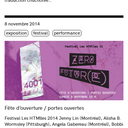
Consulter « Fête d’ouverture / portes ouvertes »
8 novembre 2014
Étiquette(s)
exposition
festival
performance
Fête d’ouverture / portes ouvertes
Festival Les HTMlles 2014 Jenny Lin (Montréal), Alisha B.
Wormsley (Pittsburgh), Angela Gabereau (Montréal), Bobbi