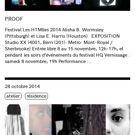
PROOF
Festival Les HTMlles 2014 Alisha B. Wormsley
(Pittsburgh) et Lisa E. Harris (Houston) EXPOSITION
Studio XX (4001, Berri (201). Metro: Mont-Royal /
Sherbrooke) Entrée libre 8 au 15 novembre, 12h-17h, et
pendant les soirs d’événements du festival HQ Vernissage :
samedi 8 novembre, 19h Performance :…
Consulter « PROOF : l’atelier | Lisa E. Harris & Alisha B. Wor
28 octobre 2014
Étiquette(s)
atelier
résidence