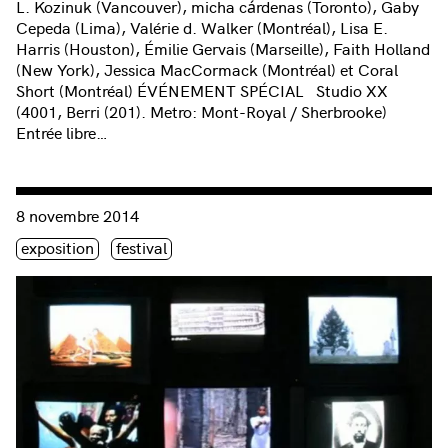
L. Kozinuk (Vancouver), micha cárdenas (Toronto), Gaby
Cepeda (Lima), Valérie d. Walker (Montréal), Lisa E.
Harris (Houston), Émilie Gervais (Marseille), Faith Holland
(New York), Jessica MacCormack (Montréal) et Coral
Short (Montréal) ÉVÉNEMENT SPÉCIAL Studio XX
(4001, Berri (201). Metro: Mont-Royal / Sherbrooke)
Entrée libre…
Consulter « PROOF »
8 novembre 2014
Étiquette(s)
exposition
festival