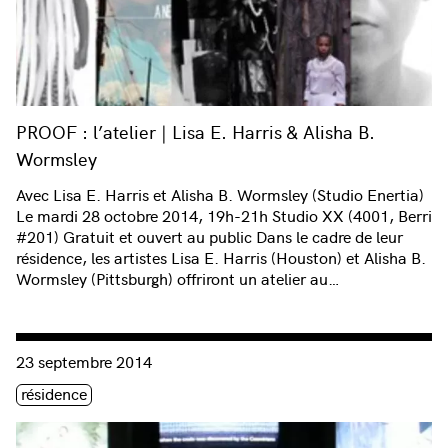
PROOF : l’atelier | Lisa E. Harris & Alisha B.
Wormsley
Avec Lisa E. Harris et Alisha B. Wormsley (Studio Enertia)
Le mardi 28 octobre 2014, 19h-21h Studio XX (4001, Berri
#201) Gratuit et ouvert au public Dans le cadre de leur
résidence, les artistes Lisa E. Harris (Houston) et Alisha B.
Wormsley (Pittsburgh) offriront un atelier au…
Consulter « PROOF | Lisa E. Harris & Alisha B. Wormsley »
23 septembre 2014
Étiquette(s)
résidence