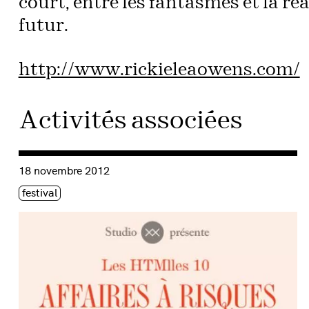
court, entre les fantasmes et la réal
futur.
http://www.rickieleaowens.com/
Activités associées
Consulter « Les HTMlles 10 | AFFAIRES À RISQUES – Concl
18 novembre 2012
Étiquette(s)
festival