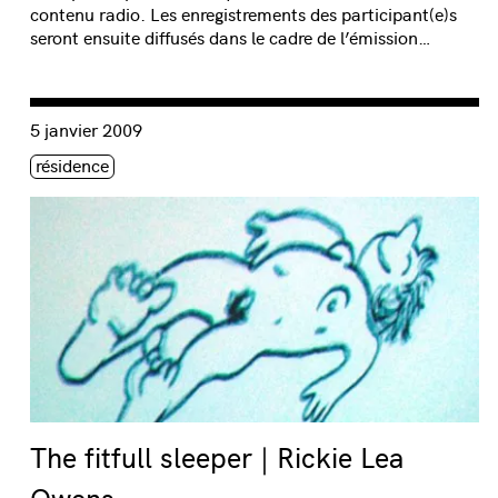
contenu radio. Les enregistrements des participant(e)s
seront ensuite diffusés dans le cadre de l’émission…
Consulter « The fitfull sleeper | Rickie Lea Owens »
5 janvier 2009
Étiquette(s)
résidence
The fitfull sleeper | Rickie Lea
Owens