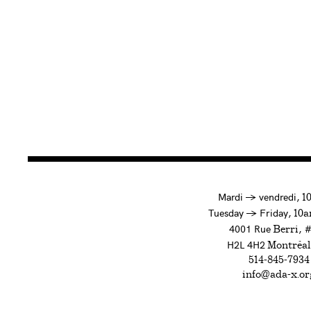
à
Mardi
→
vendredi,
1
to
Tuesday
→
Friday,
10a
4001 Rue
, 
Berri
H2L 4H2
Montréal
514-845-7934
info@ada-x.or