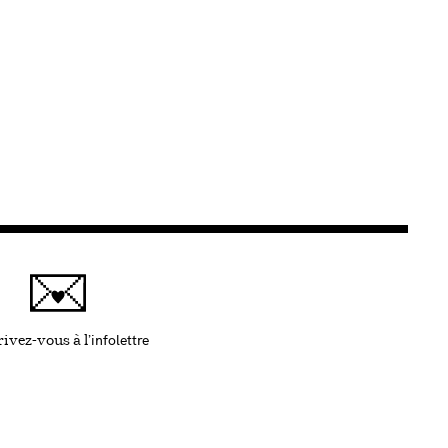
infolettre
Ce lien s'ouvrira dans une nouvelle fenêtre
ivez-vous à l'