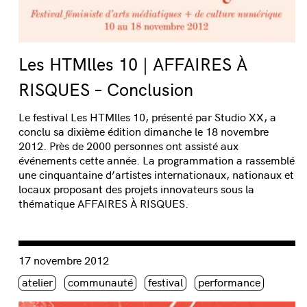
Les HTMlles 10 | AFFAIRES À
RISQUES – Conclusion
Le festival Les HTMlles 10, présenté par Studio XX, a
conclu sa dixième édition dimanche le 18 novembre
2012. Près de 2000 personnes ont assisté aux
événements cette année. La programmation a rassemblé
une cinquantaine d’artistes internationaux, nationaux et
locaux proposant des projets innovateurs sous la
thématique AFFAIRES À RISQUES.
Consulter « À ne pas rater au programme du festival HTMlle
17 novembre 2012
Étiquette(s)
atelier
communauté
festival
performance