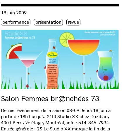
Consulter « Salon Femmes br@nchées 73 »
18 juin 2009
Étiquette(s)
performance
présentation
revue
Salon Femmes br@nchées 73
Dernier événement de la saison 08-09 Jeudi 18 juin à
partir de 18h (jusqu’à 21h) Studio XX chez Dazibao,
4001 Berri, 2è étage, Montréal, info : 514-845-7934
Entrée générale : 2$ Le Studio XX marque la fin de la