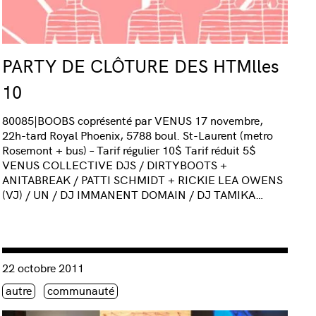
PARTY DE CLÔTURE DES HTMlles
10
80085|BOOBS coprésenté par VENUS 17 novembre,
22h-tard Royal Phoenix, 5788 boul. St-Laurent (metro
Rosemont + bus) – Tarif régulier 10$ Tarif réduit 5$
VENUS COLLECTIVE DJS / DIRTYBOOTS +
ANITABREAK / PATTI SCHMIDT + RICKIE LEA OWENS
(VJ) / UN / DJ IMMANENT DOMAIN / DJ TAMIKA…
s 10 ce samedi ! »
Consulter « 15e anniversaire du Studio XX »
22 octobre 2011
Étiquette(s)
autre
communauté