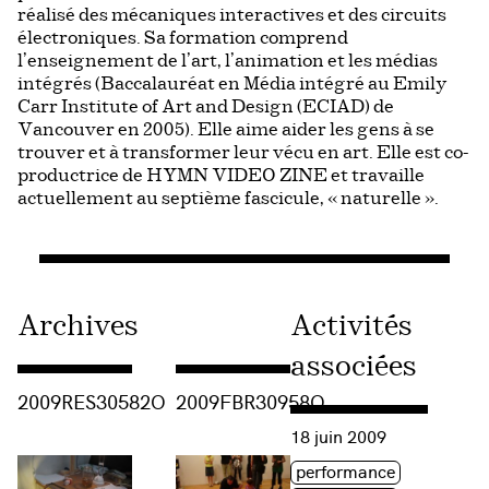
réalisé des mécaniques interactives et des circuits
électroniques. Sa formation comprend
l’enseignement de l’art, l’animation et les médias
intégrés (Baccalauréat en Média intégré au Emily
Carr Institute of Art and Design (ECIAD) de
Vancouver en 2005). Elle aime aider les gens à se
trouver et à transformer leur vécu en art. Elle est co-
productrice de HYMN VIDEO ZINE et travaille
actuellement au septième fascicule, « naturelle ».
Archives
Activités
associées
Consulter « 2009RES30582O »
Consulter « 2009FBR30958O »
2009RES30582O
2009FBR30958O
Consulter « Salon Femme
18 juin 2009
Étiquette(s)
performance