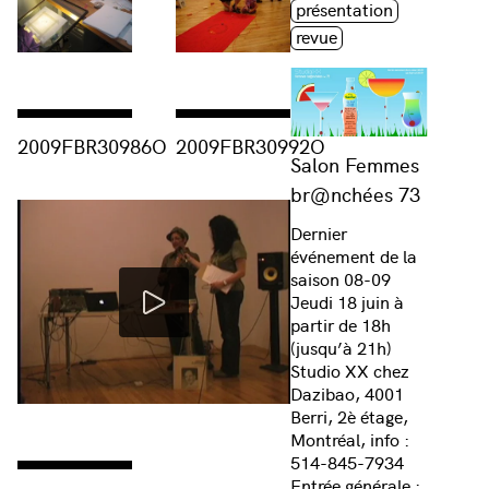
présentation
revue
Consulter « 2009FBR30986O »
Consulter « 2009FBR30992O »
2009FBR30986O
2009FBR30992O
Salon Femmes
br@nchées 73
Dernier
événement de la
saison 08-09
Jeudi 18 juin à
partir de 18h
(jusqu’à 21h)
Studio XX chez
Dazibao, 4001
Berri, 2è étage,
Montréal, info :
514-845-7934
Consulter « 2009FBR71105P »
Entrée générale :