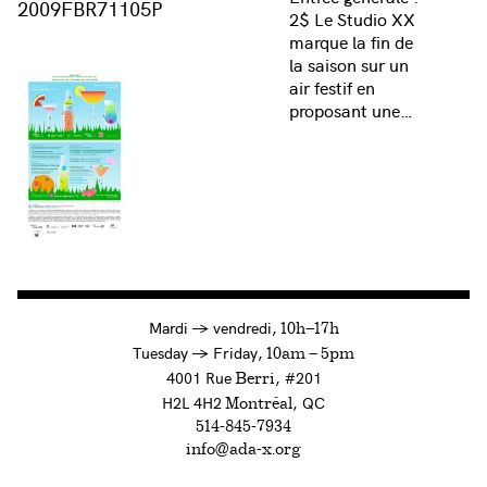
2009FBR71105P
2$ Le Studio XX
marque la fin de
la saison sur un
air festif en
proposant une…
à
Mardi
→
vendredi,
10h—17h
to
Tuesday
→
Friday,
10am — 5pm
4001 Rue
, #201
Berri
H2L 4H2
, QC
Montréal
514-845-7934
info@ada-x.org