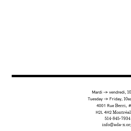
à
Mardi
→
vendredi,
1
to
Tuesday
→
Friday,
10a
4001 Rue
, 
Berri
H2L 4H2
Montréal
514-845-7934
info@ada-x.or