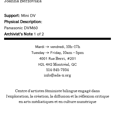
Joanna Berzovska
Support:
Mini DV
Physical Description:
Panasonic DVM60
Archivist's Note
1 of 2
à
Mardi
→
vendredi,
10h—17h
to
Tuesday
→
Friday,
10am — 5pm
4001 Rue
, #201
Berri
H2L 4H2
, QC
Montréal
514-845-7934
info@ada-x.org
Centre d’artistes féministe bilingue engagé dans
l’exploration, la création, la diffusion et la réflexion critique
en arts médiatiques et en culture numérique