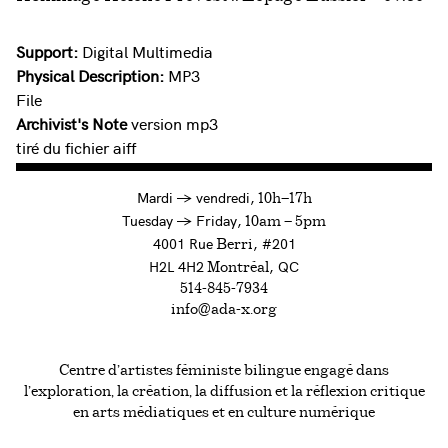
Support:
Digital Multimedia
Physical Description:
MP3
File
Archivist's Note
version mp3
tiré du fichier aiff
à
Mardi
→
vendredi,
10h—17h
to
Tuesday
→
Friday,
10am — 5pm
4001 Rue
, #201
Berri
H2L 4H2
, QC
Montréal
514-845-7934
info@ada-x.org
Centre d’artistes féministe bilingue engagé dans
l’exploration, la création, la diffusion et la réflexion critique
en arts médiatiques et en culture numérique