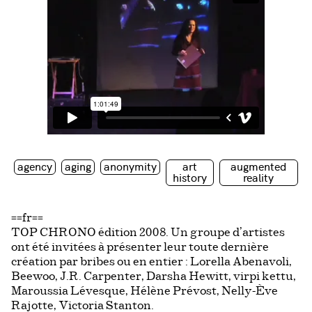
agency
aging
anonymity
art
augmented
history
reality
==fr==
TOP CHRONO édition 2008. Un groupe d’artistes
ont été invitées à présenter leur toute dernière
création par bribes ou en entier : Lorella Abenavoli,
Beewoo, J.R. Carpenter, Darsha Hewitt, virpi kettu,
Maroussia Lévesque, Hélène Prévost, Nelly-Ève
Rajotte, Victoria Stanton.