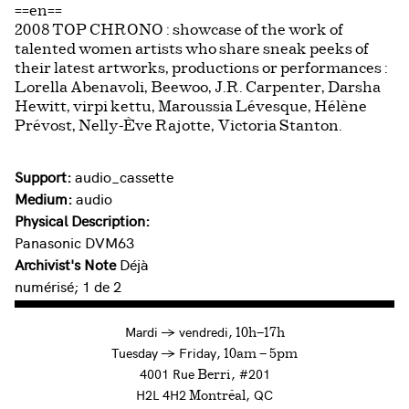
==en==
2008 TOP CHRONO : showcase of the work of
talented women artists who share sneak peeks of
their latest artworks, productions or performances :
Lorella Abenavoli, Beewoo, J.R. Carpenter, Darsha
Hewitt, virpi kettu, Maroussia Lévesque, Hélène
Prévost, Nelly-Ève Rajotte, Victoria Stanton.
Support:
audio_cassette
Medium:
audio
Physical Description:
Panasonic DVM63
Archivist's Note
Déjà
numérisé; 1 de 2
à
Mardi
→
vendredi,
10h—17h
to
Tuesday
→
Friday,
10am — 5pm
4001 Rue
, #201
Berri
H2L 4H2
, QC
Montréal