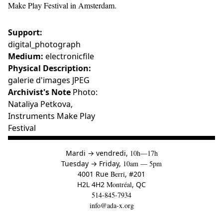
Make Play Festival in Amsterdam.
Support:
digital_photograph
Medium:
electronicfile
Physical Description:
galerie d'images JPEG
Archivist's Note
Photo:
Nataliya Petkova,
Instruments Make Play
Festival
à
Mardi
→
vendredi,
10h—17h
to
Tuesday
→
Friday,
10am — 5pm
4001 Rue
Berri
, #201
H2L 4H2
Montréal
, QC
514-845-7934
info@ada-x.org