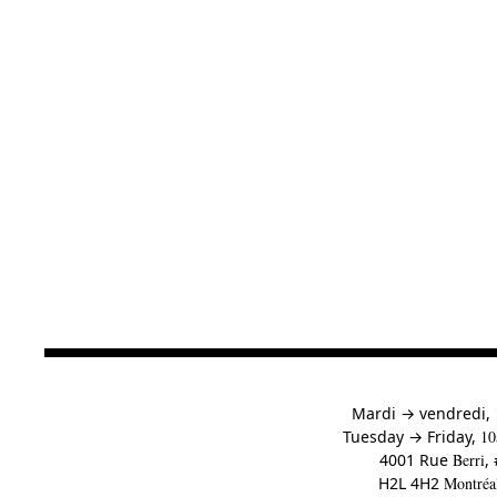
à
Mardi
→
vendredi,
to
Tuesday
→
Friday,
10
4001 Rue
Berri
,
H2L 4H2
Montréa