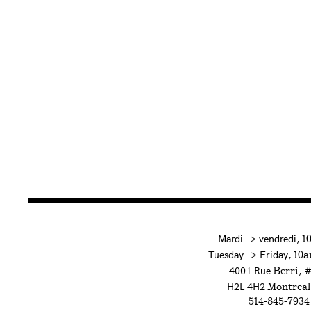
à
Mardi
→
vendredi,
1
to
Tuesday
→
Friday,
10a
4001 Rue
, 
Berri
H2L 4H2
Montréal
514-845-7934