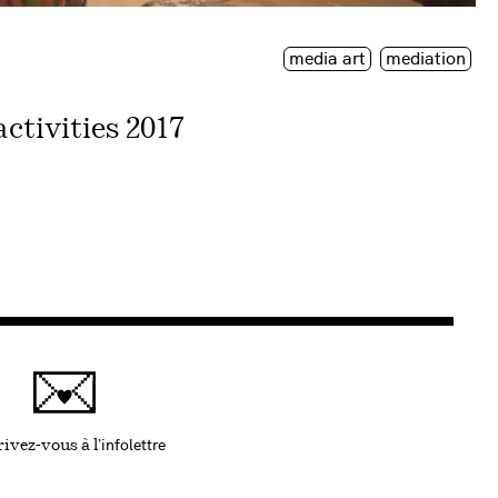
media art
mediation
ctivities 2017
infolettre
Ce lien s'ouvrira dans une nouvelle fenêtre
ivez-vous à l'