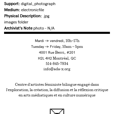
Support:
digital_photograph
Medium:
electronicfile
Physical Description:
.jpg
images folder
Archivist's Note
photo - N/A
à
Mardi
→
vendredi,
10h—17h
to
Tuesday
→
Friday,
10am — 5pm
4001 Rue
, #201
Berri
H2L 4H2
, QC
Montréal
514-845-7934
info@ada-x.org
Centre d’artistes féministe bilingue engagé dans
l’exploration, la création, la diffusion et la réflexion critique
en arts médiatiques et en culture numérique