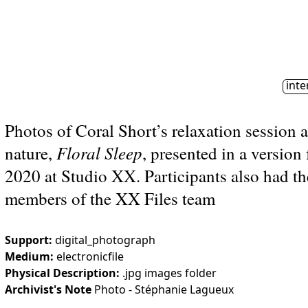
10h—17h
Centre d’artistes féministe bilingue engagé dans
am — 5pm
l’exploration, la création, la diffusion et la
 #201
réflexion critique en arts médiatiques et en
Insc
l
, QC
culture numérique
4
g
Le contenu de ce site est protégé par le droit d'auteur. Reproduction interdite.