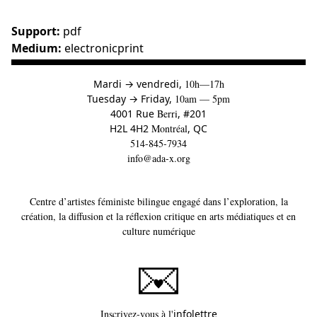
Support:
pdf
Medium:
electronicprint
à
Mardi
→
vendredi,
10h—17h
to
Tuesday
→
Friday,
10am — 5pm
4001 Rue
Berri
, #201
H2L 4H2
Montréal
, QC
514-845-7934
info@ada-x.org
Centre d’artistes féministe bilingue engagé dans l’exploration, la
création, la diffusion et la réflexion critique en arts médiatiques et en
culture numérique
Ce lien s'ouvrira dans un
Inscrivez-vous à l'
infolettre